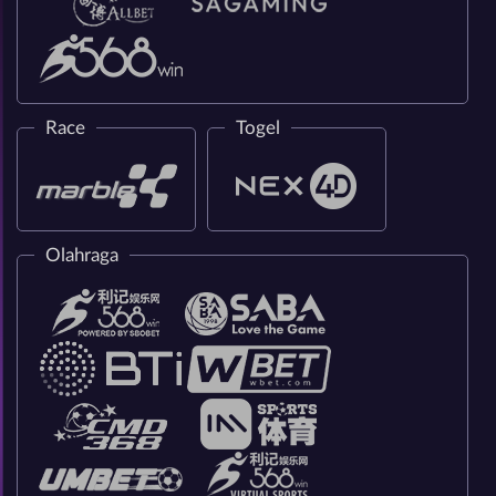
Race
Togel
Olahraga