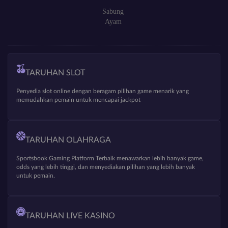
Sabung
Ayam
TARUHAN SLOT
Penyedia slot online dengan beragam pilihan game menarik yang
memudahkan pemain untuk mencapai jackpot
TARUHAN OLAHRAGA
Sportsbook Gaming Platform Terbaik menawarkan lebih banyak game,
odds yang lebih tinggi, dan menyediakan pilihan yang lebih banyak
untuk pemain.
TARUHAN LIVE KASINO