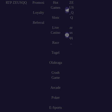
RTP ZEUSQQ
Promosi
Hot
ZE
Games
US
Loyalty
_Q
Slots
Q
Referral
Live
ze
Casino
us
qq
Race
_
Togel
Olahraga
Crash
Game
Arcade
Poker
E-Sports