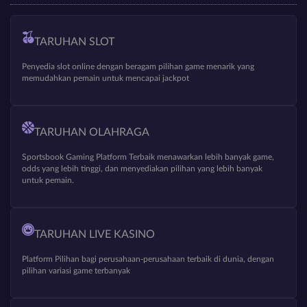
TARUHAN SLOT
Penyedia slot online dengan beragam pilihan game menarik yang
memudahkan pemain untuk mencapai jackpot
TARUHAN OLAHRAGA
Sportsbook Gaming Platform Terbaik menawarkan lebih banyak game,
odds yang lebih tinggi, dan menyediakan pilihan yang lebih banyak
untuk pemain.
TARUHAN LIVE KASINO
Platform Pilihan bagi perusahaan-perusahaan terbaik di dunia, dengan
pilihan variasi game terbanyak