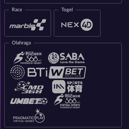
Race
Togel
Olahraga