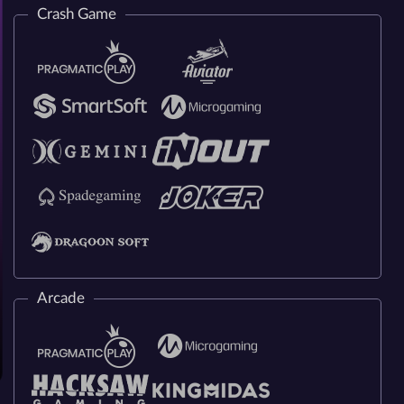
Crash Game
Arcade