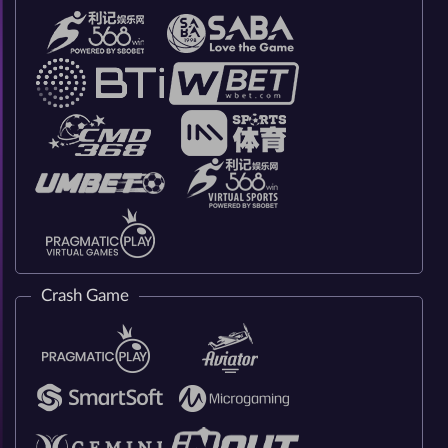
Crash Game