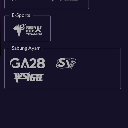
E-Sports
Sabung Ayam