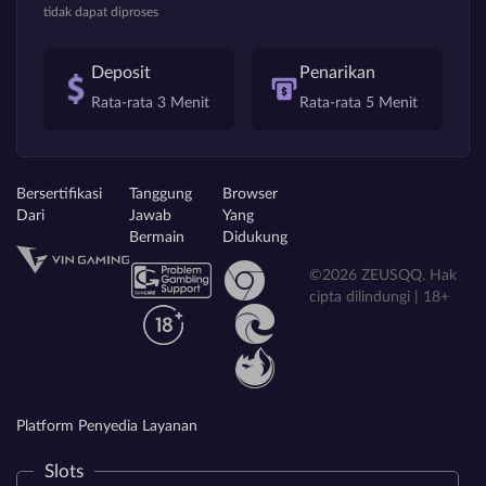
tidak dapat diproses
Deposit
Penarikan
Rata-rata 3 Menit
Rata-rata 5 Menit
Bersertifikasi
Tanggung
Browser
Dari
Jawab
Yang
Bermain
Didukung
©2026 ZEUSQQ. Hak
cipta dilindungi | 18+
Platform Penyedia Layanan
Slots