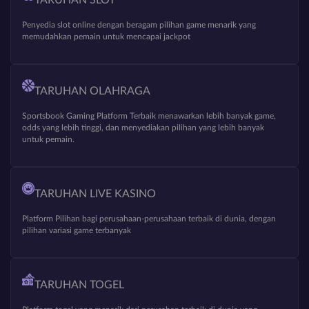
Penyedia slot online dengan beragam pilihan game menarik yang
memudahkan pemain untuk mencapai jackpot
TARUHAN OLAHRAGA
Sportsbook Gaming Platform Terbaik menawarkan lebih banyak game,
odds yang lebih tinggi, dan menyediakan pilihan yang lebih banyak
untuk pemain.
TARUHAN LIVE KASINO
Platform Pilihan bagi perusahaan-perusahaan terbaik di dunia, dengan
pilihan variasi game terbanyak
TARUHAN TOGEL