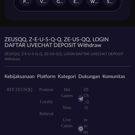
Plinko
Video Poker
Gold Rush: Boomers
Egypt Hilo
Wheel
Steampunk 2
ZEUSQQ, Z-E-U-S-Q-Q, ZE-US-QQ, LOGIN
DAFTAR LIVECHAT DEPOSIT Withdraw
ZEUSQQ, Z-E-U-S-Q-Q, ZE-US-QQ, LOGIN DAFTAR LIVECHAT DEPOSIT
Withdraw
Kebijaksanaan
Platform
Kategori
Dukungan
Komunitas
RTP ZEUSQQ
Promosi
Hot
ZE
Games
US
Loyalty
_Q
Slots
Q
Referral
Live
ze
Casino
us
qq