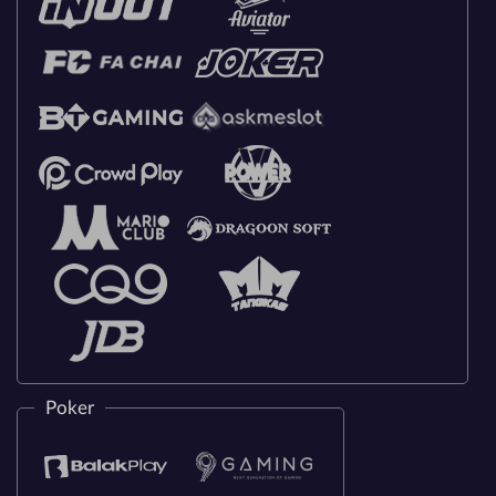
Poker