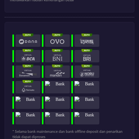
* Selama bank maintenance dan bank offline deposit dan penarikan
tidak dapat diproses