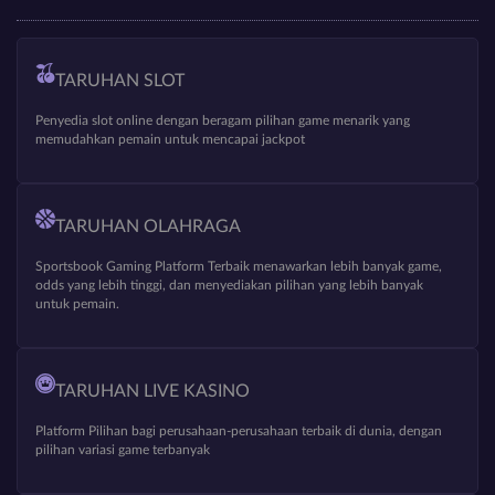
TARUHAN SLOT
Penyedia slot online dengan beragam pilihan game menarik yang
memudahkan pemain untuk mencapai jackpot
TARUHAN OLAHRAGA
Sportsbook Gaming Platform Terbaik menawarkan lebih banyak game,
odds yang lebih tinggi, dan menyediakan pilihan yang lebih banyak
untuk pemain.
TARUHAN LIVE KASINO
Platform Pilihan bagi perusahaan-perusahaan terbaik di dunia, dengan
pilihan variasi game terbanyak