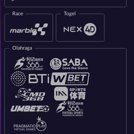
Race
Togel
Olahraga