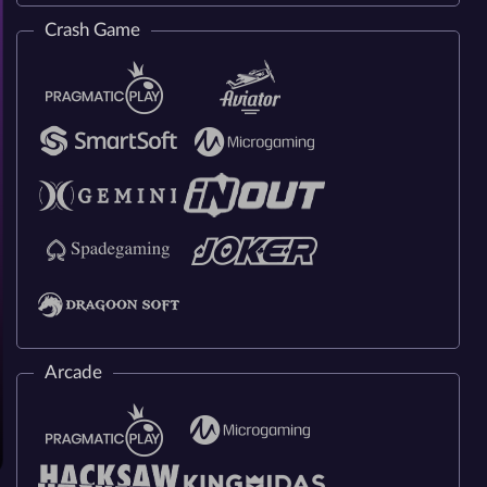
Crash Game
Arcade