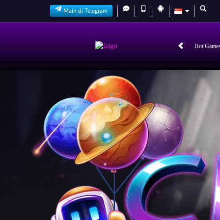
Main di Telegram
Hot Game