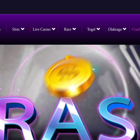
s
Slots
Live Casino
Race
Togel
Olahraga
Cras