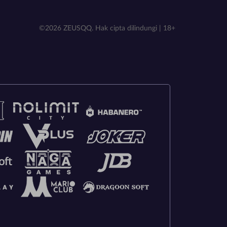
©2026 ZEUSQQ. Hak cipta dilindungi | 18+