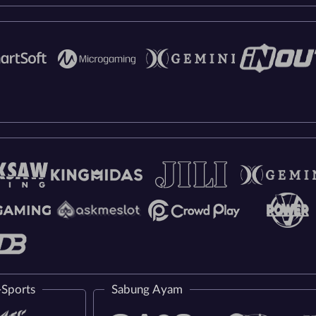
-Sports
Sabung Ayam