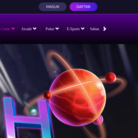
MASUK
DAFTAR
Promosi
h Game
Arcade
Poker
E-Sports
Sabung Ayam