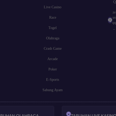
Q
Live Casino
ze
Race
us
qq
Togel
_
Olahraga
Crash Game
Arcade
Poker
E-Sports
Sabung Ayam
ARUHAN OLAHRAGA
TARUHAN LIVE KASIN