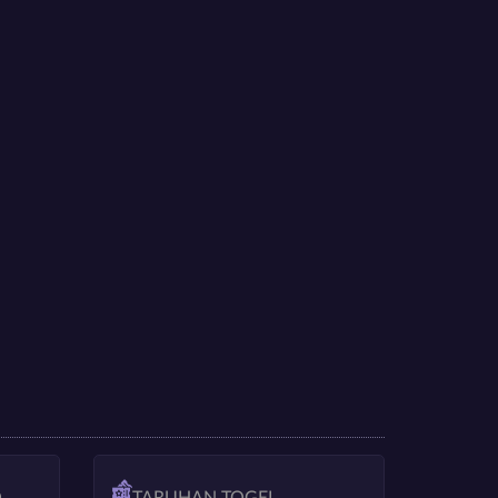
O
TARUHAN TOGEL