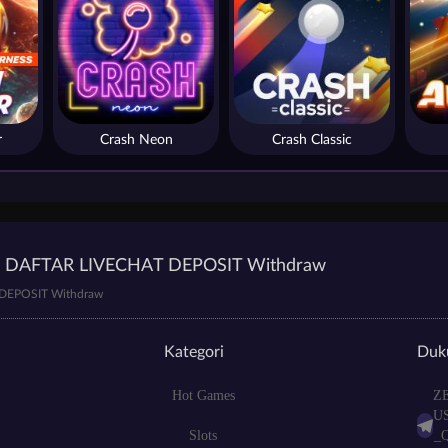
r
Crash Neon
Crash Classic
N DAFTAR LIVECHAT DEPOSIT Withdraw
DEPOSIT Withdraw
Kategori
Duk
Hot Games
Z
U
Slots
_