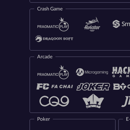
Crash Game
Arcade
Poker
E