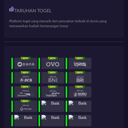
TARUHAN TOGEL
Platform togel yang menarik dari perusahan terbaik di dunia yang
menawarkan hadiah kemenangan besar