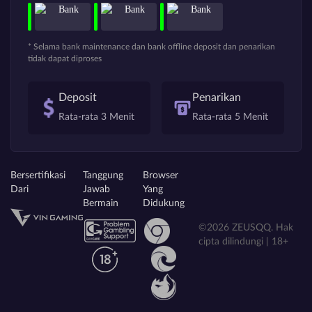
* Selama bank maintenance dan bank offline deposit dan penarikan
tidak dapat diproses
Deposit
Penarikan
Rata-rata 3 Menit
Rata-rata 5 Menit
Bersertifikasi
Tanggung
Browser
Dari
Jawab
Yang
Bermain
Didukung
©2026 ZEUSQQ. Hak
cipta dilindungi | 18+