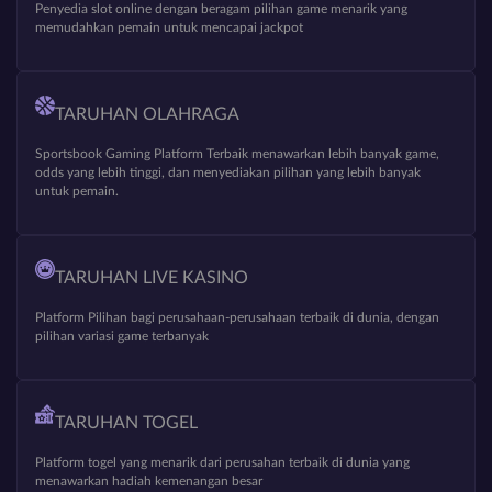
Penyedia slot online dengan beragam pilihan game menarik yang
memudahkan pemain untuk mencapai jackpot
TARUHAN OLAHRAGA
Sportsbook Gaming Platform Terbaik menawarkan lebih banyak game,
odds yang lebih tinggi, dan menyediakan pilihan yang lebih banyak
untuk pemain.
TARUHAN LIVE KASINO
Platform Pilihan bagi perusahaan-perusahaan terbaik di dunia, dengan
pilihan variasi game terbanyak
TARUHAN TOGEL
Platform togel yang menarik dari perusahan terbaik di dunia yang
menawarkan hadiah kemenangan besar