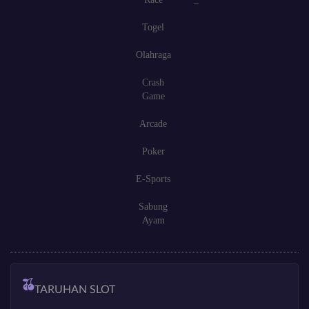
Togel
Olahraga
Crash
Game
Arcade
Poker
E-Sports
Sabung
Ayam
TARUHAN SLOT