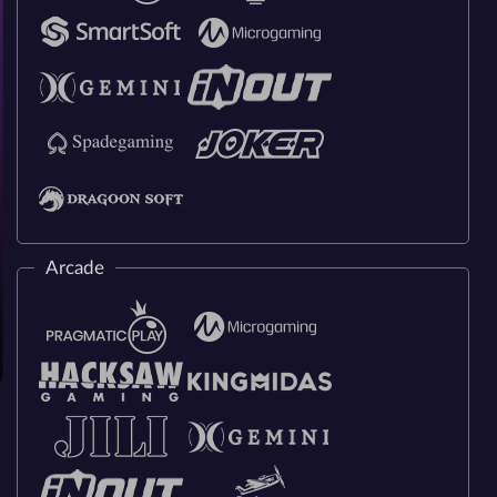
Arcade