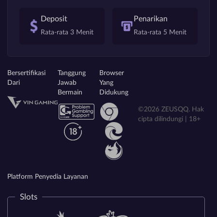
Deposit
Penarikan
Rata-rata 3 Menit
Rata-rata 5 Menit
Bersertifikasi
Tanggung
Browser
Dari
Jawab
Yang
Bermain
Didukung
©2026 ZEUSQQ. Hak
cipta dilindungi | 18+
Platform Penyedia Layanan
Slots