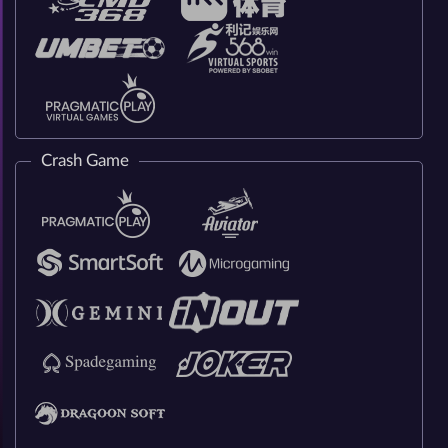
Crash Game