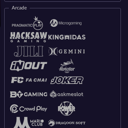
Arcade