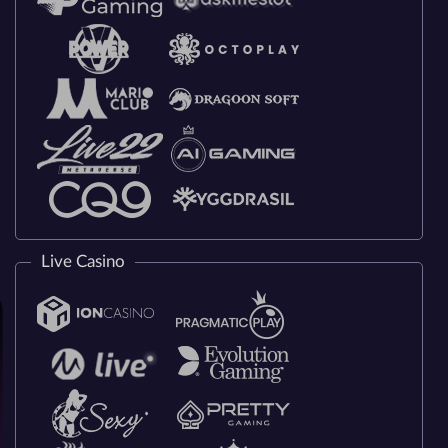
Live Casino