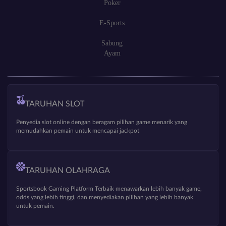
Poker
E-Sports
Sabung
Ayam
TARUHAN SLOT
Penyedia slot online dengan beragam pilihan game menarik yang
memudahkan pemain untuk mencapai jackpot
TARUHAN OLAHRAGA
Sportsbook Gaming Platform Terbaik menawarkan lebih banyak game,
odds yang lebih tinggi, dan menyediakan pilihan yang lebih banyak
untuk pemain.