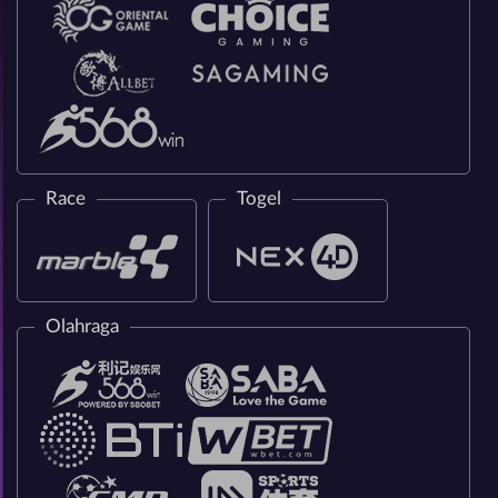
Race
Togel
Olahraga