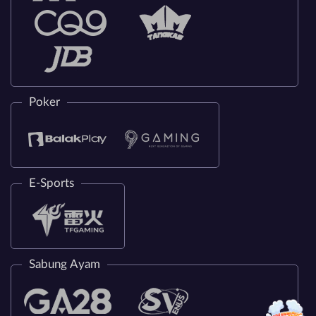
Poker
E-Sports
Sabung Ayam