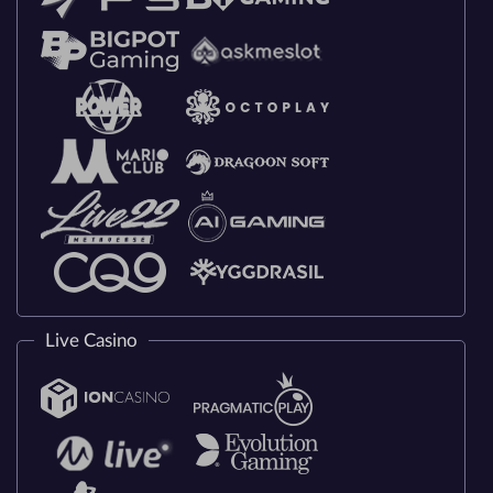
Live Casino