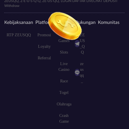
ZEUSQQ, Z-E-U-S-Q-Q, ZE-US-QQ, LOGIN DAFTAR LIVECHAT DEPOSIT
Withdraw
Kebijaksanaan
Platform
Kategori
Dukungan
Komunitas
RTP ZEUSQQ
Promosi
Hot
ZE
Games
US
Loyalty
_Q
Slots
Q
Referral
Live
ze
Casino
us
qq
Race
_
Togel
Olahraga
Crash
Game