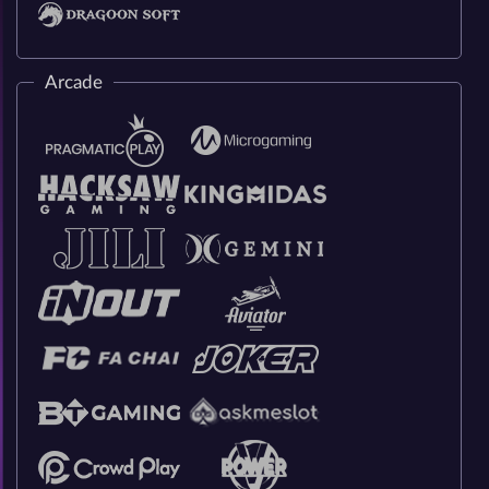
Arcade