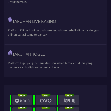
untuk pemain.
TARUHAN LIVE KASINO
Platform Pilihan bagi perusahaan-perusahaan terbaik di dunia, dengan
pilihan variasi game terbanyak
TARUHAN TOGEL
Platform togel yang menarik dari perusahan terbaik di dunia yang
menawarkan hadiah kemenangan besar