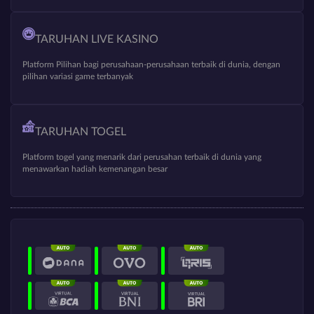
TARUHAN LIVE KASINO
Platform Pilihan bagi perusahaan-perusahaan terbaik di dunia, dengan
pilihan variasi game terbanyak
TARUHAN TOGEL
Platform togel yang menarik dari perusahan terbaik di dunia yang
menawarkan hadiah kemenangan besar