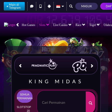
Main di
MASUK
DAF
Telegram
IDR
12,679,105,
Hot Games
Slots
Live Casino
Race
Togel
Olahr
KING MIDAS
SEMUA
PERMAINAN
SLOTS
TOP
20