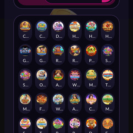
Cleopatra's Treasure
Colour Game Mega Bonus
Dear Senpai
HEAVENLY FEAST WITH WUKONG
Hippo Splash
Hunk Cai Shen
Gems of Valhalla
Gold Rush Bonanza
REDBEARD TREASURE
Rooster Blitz
Pedas Gila
Sugar Blast
Sugar Blast Frenzy
Olympus Fortune
Aztec Rush Bonanza
WILD WITCH SUGAR BONANZA
MAYA TEMPLE OF FORTUNE
TOMYUM BONANZA
Mahjong Beauty
Flame of Fortune
Wonder Ace
Aztec Fortune
Cleopatra's Fortune Ways
Mahjong Dragon Ways